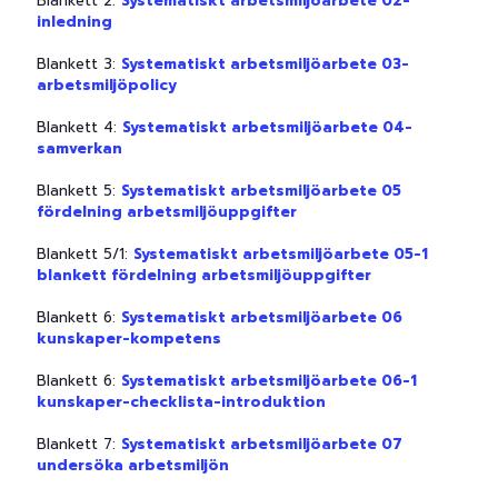
Blankett 2:
Systematiskt arbetsmiljöarbete 02-
inledning
Blankett 3:
Systematiskt arbetsmiljöarbete 03-
arbetsmiljöpolicy
Blankett 4:
Systematiskt arbetsmiljöarbete 04-
samverkan
Blankett 5:
Systematiskt arbetsmiljöarbete 05
fördelning arbetsmiljöuppgifter
Blankett 5/1:
Systematiskt arbetsmiljöarbete 05-1
blankett fördelning arbetsmiljöuppgifter
Blankett 6:
Systematiskt arbetsmiljöarbete 06
kunskaper-kompetens
Blankett 6:
Systematiskt arbetsmiljöarbete 06-1
kunskaper-checklista-introduktion
Blankett 7:
Systematiskt arbetsmiljöarbete 07
undersöka arbetsmiljön