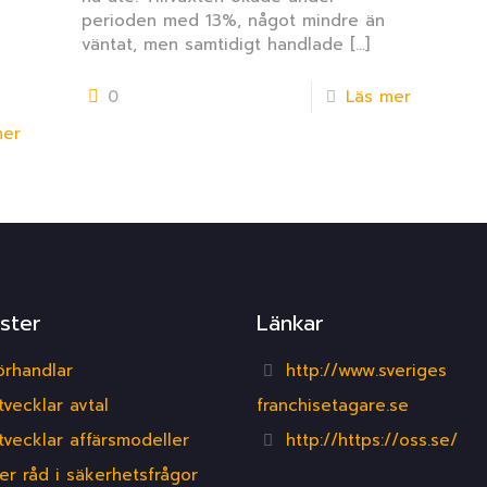
perioden med 13%, något mindre än
väntat, men samtidigt handlade
[…]
0
Läs mer
mer
ster
Länkar
örhandlar
http://www.sveriges
tvecklar avtal
franchisetagare.se
tvecklar affärsmodeller
http://https://oss.se/
er råd i säkerhetsfrågor