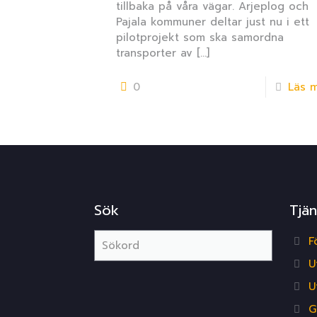
tillbaka på våra vägar. Arjeplog och
Pajala kommuner deltar just nu i ett
pilotprojekt som ska samordna
transporter av
[…]
0
Läs 
Sök
Tjän
F
U
U
G