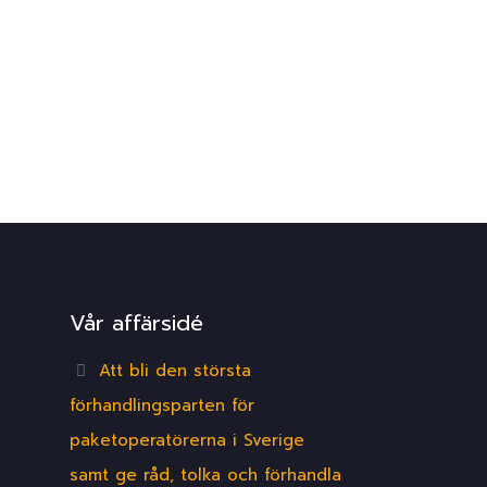
Vår affärsidé
Att bli den största
förhandlingsparten för
paketoperatörerna i Sverige
samt ge råd, tolka och förhandla