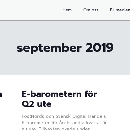
Hem
Om oss
Bli medle
september 2019
m
E-barometern för
Q2 ute
PostNords och Svensk Digital Handels
E-barometer för årets andra kvartal är
nu ute. Tillväxten ökade under