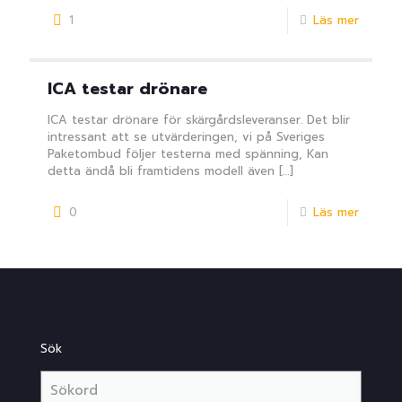
1
Läs mer
ICA testar drönare
ICA testar drönare för skärgårdsleveranser. Det blir
intressant att se utvärderingen, vi på Sveriges
Paketombud följer testerna med spänning, Kan
detta ändå bli framtidens modell även
[…]
0
Läs mer
Sök