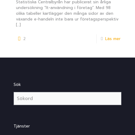
Statistiska Centralbyrån har publicerat sin årliga
undersökning ”It-användning i företag”. Med 98
olika tabeller kartlägger den många sidor av den
växande e-handeln inte bara ur företagsperspektiv
[…]
2
Läs mer
Sök
Tjänster