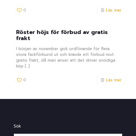
0
Läs mer
Röster höjs för förbud av gratis
frakt
I början av november gick ordförande för flera
stora fackförbund ut och krävde ett förbud mot
gratis frakt, då man anser att det driver onödiga
köp
[…]
0
Läs mer
Sök