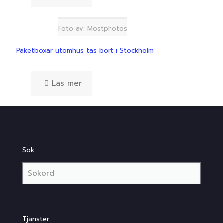
Foto av: Mostphotos
Paketboxar utomhus tas bort i Stockholm
Läs mer
Sök
Tjänster