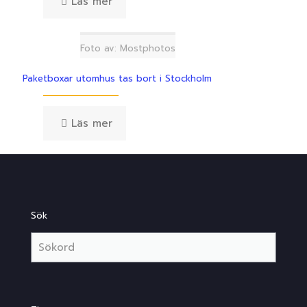
Läs mer
Foto av: Mostphotos
Paketboxar utomhus tas bort i Stockholm
Läs mer
Sök