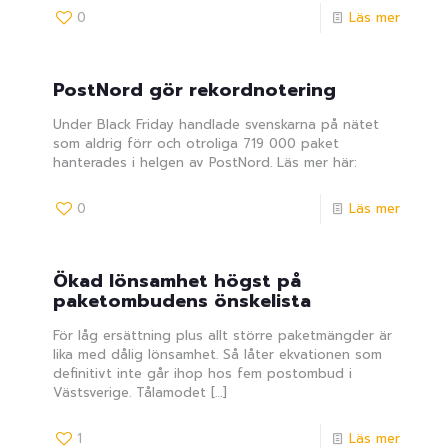
0
Läs mer
PostNord gör rekordnotering
Under Black Friday handlade svenskarna på nätet
som aldrig förr och otroliga 719 000 paket
hanterades i helgen av PostNord. Läs mer här:
0
Läs mer
Ökad lönsamhet högst på
paketombudens önskelista
För låg ersättning plus allt större paketmängder är
lika med dålig lönsamhet. Så låter ekvationen som
definitivt inte går ihop hos fem postombud i
Västsverige. Tålamodet
[…]
1
Läs mer