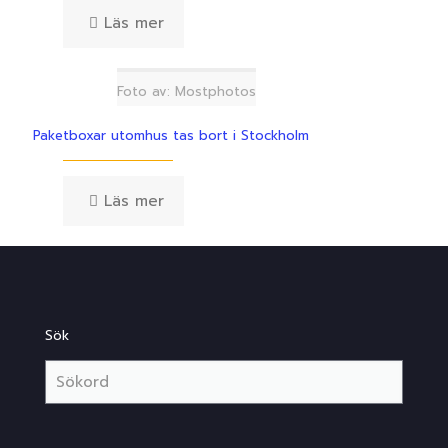
Läs mer
Foto av: Mostphotos
Paketboxar utomhus tas bort i Stockholm
Läs mer
Sök