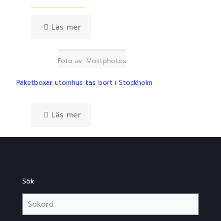
Läs mer
Foto av: Mostphotos
Paketboxar utomhus tas bort i Stockholm
Läs mer
Sök