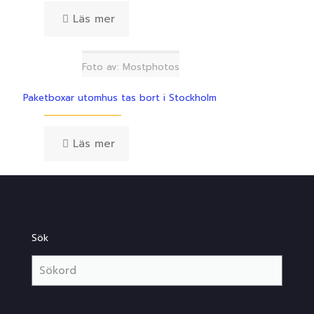
Läs mer
Foto av: Mostphotos
Paketboxar utomhus tas bort i Stockholm
Läs mer
Sök