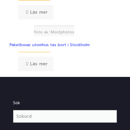
Läs mer
Foto av: Mostphotos
Paketboxar utomhus tas bort i Stockholm
Läs mer
Sök