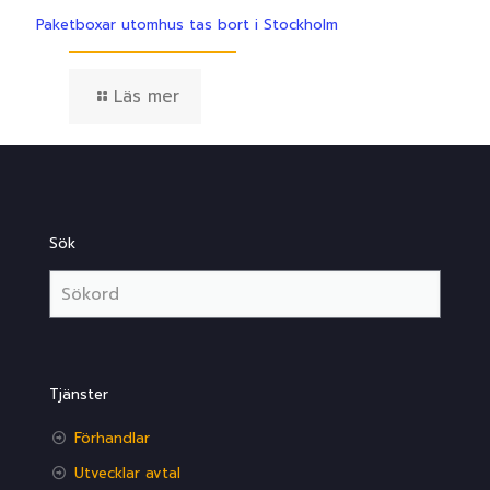
Paketboxar utomhus tas bort i Stockholm
Läs mer
Sök
Tjänster
Förhandlar
Utvecklar avtal