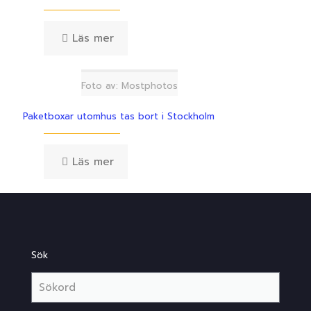
Läs mer
Foto av: Mostphotos
Paketboxar utomhus tas bort i Stockholm
Läs mer
Sök