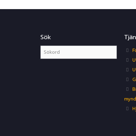
Sök
Tjän
F
U
U
G
B
mynd
H