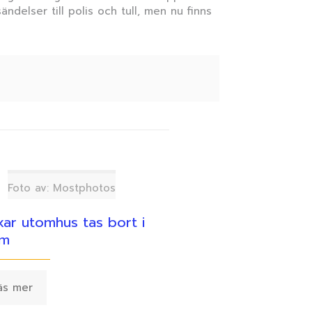
ndelser till polis och tull, men nu finns
Foto av: Mostphotos
ar utomhus tas bort i
lm
äs mer