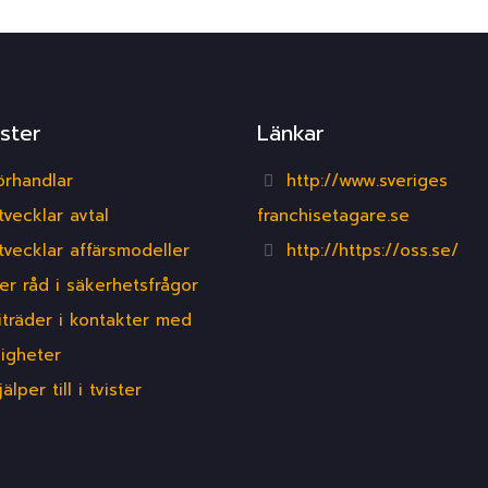
ster
Länkar
örhandlar
http://www.sveriges
tvecklar avtal
franchisetagare.se
tvecklar affärsmodeller
http://https://oss.se/
er råd i säkerhetsfrågor
iträder i kontakter med
igheter
jälper till i tvister