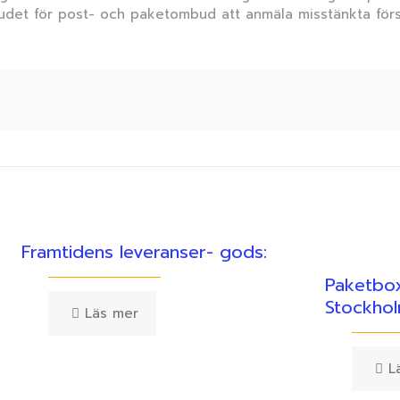
rbjudet för post- och paketombud att anmäla misstänkta försä
Framtidens leveranser- gods:
Paketbox
Stockho
Läs mer
L