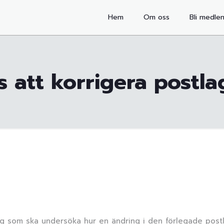
Hem
Om oss
Bli medle
 att korrigera postl
ing som ska undersöka hur en ändring i den förlegade post