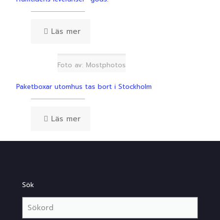
Läs mer
Foto av: Mostphotos
Paketboxar utomhus tas bort i Stockholm
Läs mer
Sök