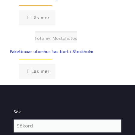
Läs mer
Foto av: Mostphotos
Paketboxar utomhus tas bort i Stockholm
Läs mer
Sök