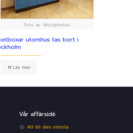
Foto av: Mostphotos
ketboxar utomhus tas bort i
ockholm
Läs mer
Vår affärsidé
Att bli den största