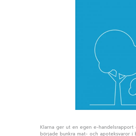
Klarna ger ut en egen e-handelsrapport d
började bunkra mat- och apoteksvaror i 