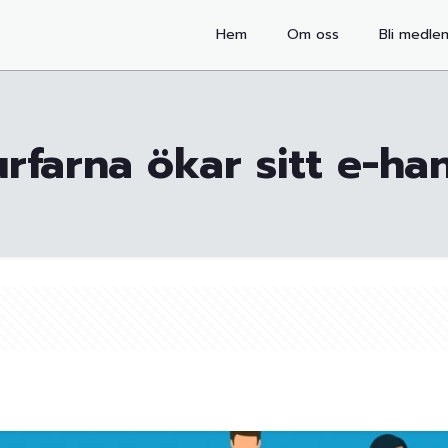
Hem
Om oss
Bli medle
urfarna ökar sitt e-h