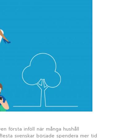
en första inföll när många hushåll
flesta svenskar började spendera mer tid