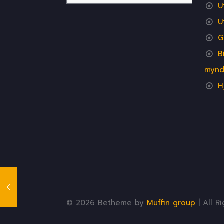
U
U
G
B
mynd
H
© 2026 Betheme by
Muffin group
| All R