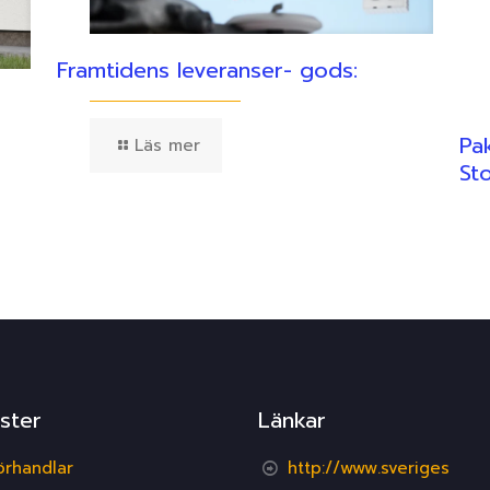
Framtidens leveranser- gods:
Pa
Läs mer
St
ster
Länkar
örhandlar
http://www.sveriges