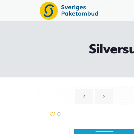
Silvers
0