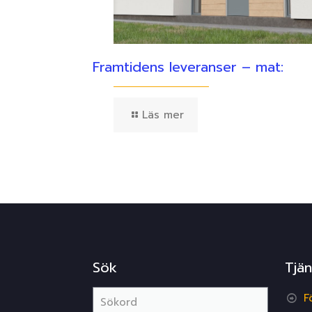
Framtidens leveranser – mat:
Läs mer
Sök
Tjän
F