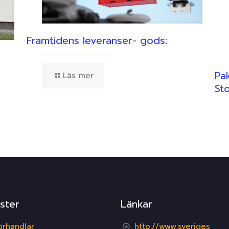
Framtidens leveranser- gods:
Pa
Läs mer
St
ster
Länkar
örhandlar
http://www.sveriges