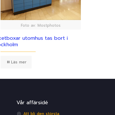
Foto av: Mostphotos
ketboxar utomhus tas bort i
ockholm
Läs mer
Vår affärsidé
Att bli den största