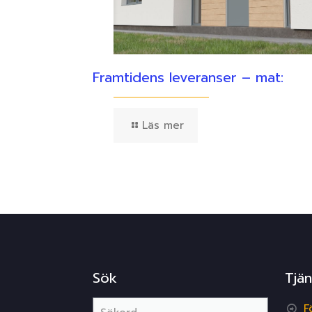
Framtidens leveranser – mat:
Läs mer
Sök
Tjän
F