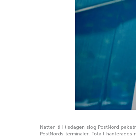
Natten till tisdagen slog PostNord pake
PostNords terminaler. Totalt hanterades