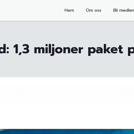
Hem
Om oss
Bli medle
d: 1,3 miljoner paket 