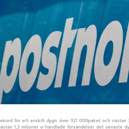
trekord för ett enskilt dygn: över 921 000paket och näst
 nästan 1,3 miljoner e-handlade försändelser det senaste 