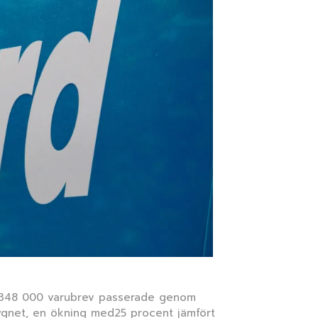
an 348 000 varubrev passerade genom
dygnet, en ökning med25 procent jämfört