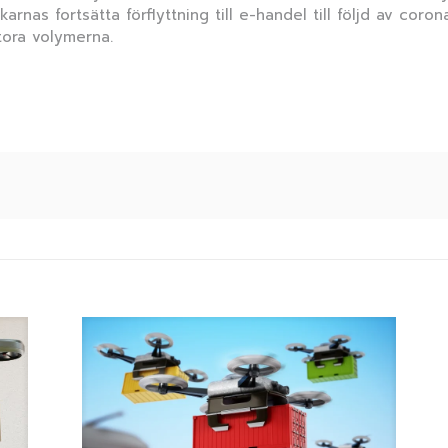
arnas fortsätta förflyttning till e-handel till följd av c
tora volymerna.