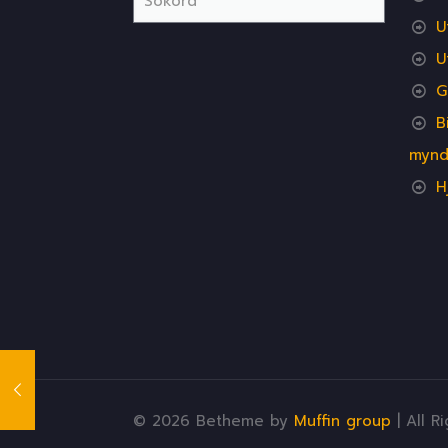
U
U
G
B
mynd
H
© 2026 Betheme by
Muffin group
| All R