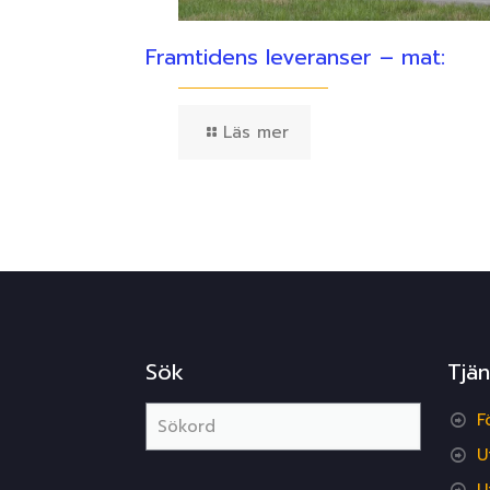
Framtidens leveranser – mat:
Läs mer
Sök
Tjän
F
U
U