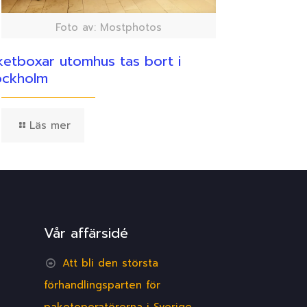
Foto av: Mostphotos
ketboxar utomhus tas bort i
ockholm
Läs mer
Vår affärsidé
Att bli den största
förhandlingsparten för
paketoperatörerna i Sverige