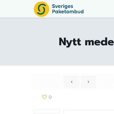
Nytt medel
0