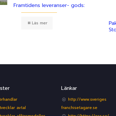
Framtidens leveranser- gods:
Pa
Läs mer
St
ster
Länkar
örhandlar
http://www.sveriges
tvecklar avtal
franchisetagare.se
tvecklar affärsmodeller
http://https://oss.se/