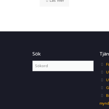
Läs mer
Sök
Tjän
F
U
U
G
B
mynd