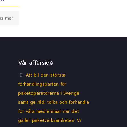
äs mer
Vår affärsidé
Att bli den största
förhandlingsparten för
paketoperatörerna i Sverige
samt ge råd, tolka och förhandla
för våra medlemmar när det
gäller paketverksamheten. Vi