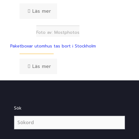
Läs mer
Foto av: Mostphotos
Paketboxar utomhus tas bort i Stockholm
Läs mer
Sök