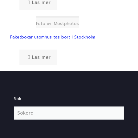
Läs mer
Foto av: Mostphotos
Paketboxar utomhus tas bort i Stockholm
Läs mer
Sök