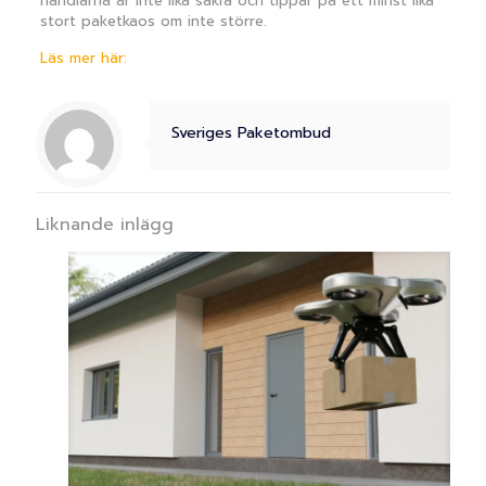
handlarna är inte lika säkra och tippar på ett minst lika
stort paketkaos om inte större.
Läs mer här:
Sveriges Paketombud
Liknande inlägg