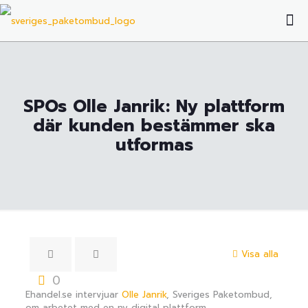
SPOs Olle Janrik: Ny plattform
där kunden bestämmer ska
utformas
Visa alla
0
Ehandel.se intervjuar
Olle Janrik
, Sveriges Paketombud,
om arbetet med en ny digital plattform.