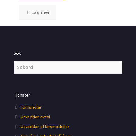
Läs mer
Sök
Tjänster
Förhandlar
Utvecklar avtal
Utvecklar affärsmodeller