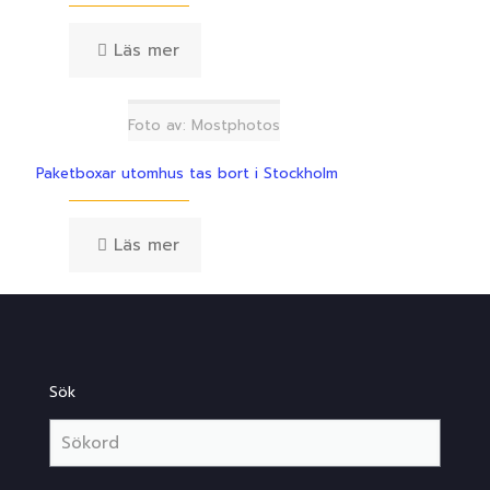
Läs mer
Foto av: Mostphotos
Paketboxar utomhus tas bort i Stockholm
Läs mer
Sök