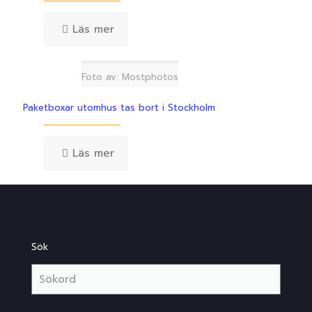
Läs mer
Foto av: Mostphotos
Paketboxar utomhus tas bort i Stockholm
Läs mer
Sök