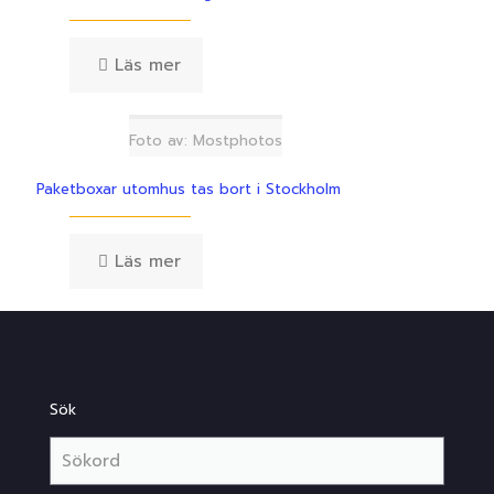
Läs mer
Foto av: Mostphotos
Paketboxar utomhus tas bort i Stockholm
Läs mer
Sök