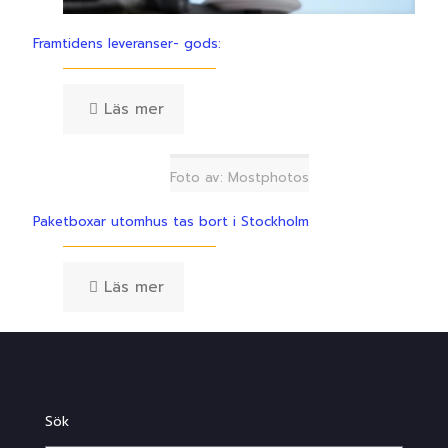
Framtidens leveranser- gods:
Läs mer
Foto av: Mostphotos
Paketboxar utomhus tas bort i Stockholm
Läs mer
Sök