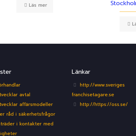
Stockho
Läs mer
L
ster
Länkar
örhandlar
http://www.sveriges
tvecklar avtal
franchisetagare.se
tvecklar affärsmodeller
http://https://oss.se/
er råd i säkerhetsfrågor
iträder i kontakter med
igheter