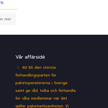
lm
äs mer
Vår affärsidé
Att bli den största
förhandlingsparten för
paketoperatörerna i Sverige
samt ge råd, tolka och förhandla
för våra medlemmar när det
gäller paketverksamheten. Vi