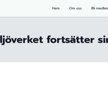
Hem
Om oss
Bli medle
jöverket fortsätter si