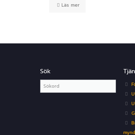
Läs mer
Sök
Tjän
F
U
U
G
B
mynd