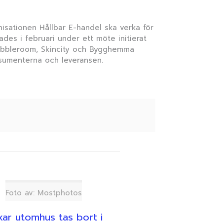
isationen Hållbar E-handel ska verka för
es i februari under ett möte initierat
Bubbleroom, Skincity och Bygghemma
nsumenterna och leveransen.
Foto av: Mostphotos
ar utomhus tas bort i