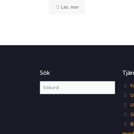
Läs mer
Sök
Tjän
F
U
U
G
B
mynd