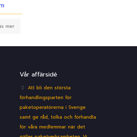
lm
äs mer
Vår affärsidé
Att bli den största
förhandlingsparten för
paketoperatörerna i Sverige
samt ge råd, tolka och förhandla
för våra medlemmar när det
gäller paketverksamheten. Vi