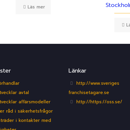
Stockho
Läs mer
L
ster
Länkar
örhandlar
http://www.sveriges
tvecklar avtal
franchisetagare.se
tvecklar affärsmodeller
http://https://oss.se/
er råd i säkerhetsfrågor
iträder i kontakter med
igheter