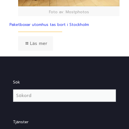
Foto av: Mostphotos
Paketboxar utomhus tas bort i Stockholm
Läs mer
Sök
Tjänster