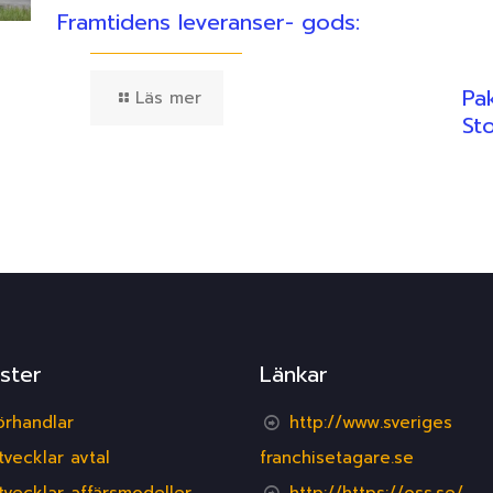
Framtidens leveranser- gods:
Pa
Läs mer
St
ster
Länkar
örhandlar
http://www.sveriges
tvecklar avtal
franchisetagare.se
tvecklar affärsmodeller
http://https://oss.se/