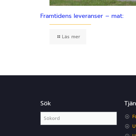
Framtidens leveranser – mat:
Läs mer
Sök
Tjän
F
U
U