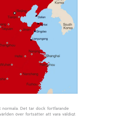
t normala. Det tar dock fortfarande
ärlden över fortsätter att vara väldigt