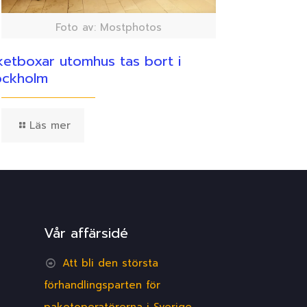
Foto av: Mostphotos
ketboxar utomhus tas bort i
ockholm
Läs mer
Vår affärsidé
Att bli den största
förhandlingsparten för
paketoperatörerna i Sverige