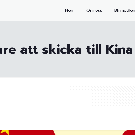
Hem
Om oss
Bli medle
are att skicka till Kina