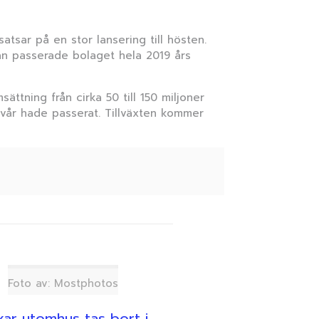
sar på en stor lansering till hösten.
dan passerade bolaget hela 2019 års
ättning från cirka 50 till 150 miljoner
lvår hade passerat. Tillväxten kommer
Foto av: Mostphotos
ar utomhus tas bort i