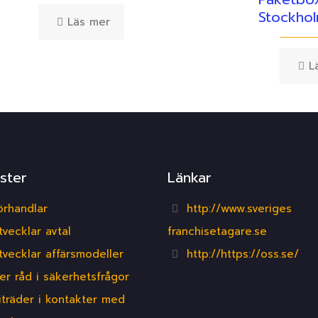
Stockho
Läs mer
L
ster
Länkar
örhandlar
http://www.sveriges
tvecklar avtal
franchisetagare.se
tvecklar affärsmodeller
http://https://oss.se/
er råd i säkerhetsfrågor
iträder i kontakter med