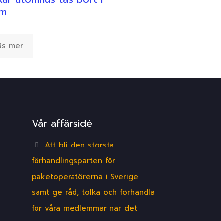
lm
äs mer
Vår affärsidé
Att bli den största
förhandlingsparten för
paketoperatörerna i Sverige
samt ge råd, tolka och förhandla
för våra medlemmar när det