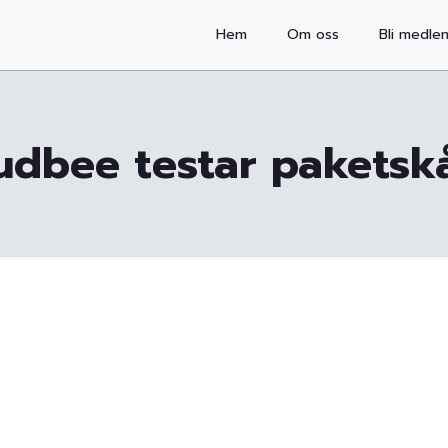
Hem
Om oss
Bli medle
udbee testar paketsk