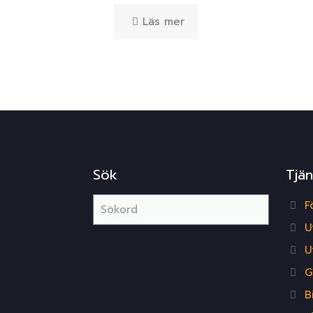
Läs mer
Sök
Tjän
F
U
U
G
B