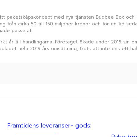
itt paketskåpskoncept med nya tjänsten Budbee Box och sat
g från cirka 50 till 150 miljoner kronor och för en tid se
 hade passerat.
kt år till handlingarna. Företaget ökade under 2019 sin oms
olaget hela 2019 års omsättning, trots att inte ens ett ha
Framtidens leveranser- gods:
Paketbox