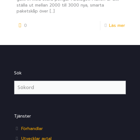
ställa ut mellan 2000 till 3000 nya, smarta
paketskåp över
[…]
0
Läs mer
Sök
Tjänster
Förhandlar
Utvecklar avtal