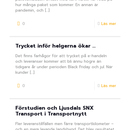
hur många paket som kommer. En annan är
pandemin, och
[…]
0
Läs mer
Trycket inför helgerna ökar …
Det finns farhågor för att trycket på e-handeln
och leveranser kommer att bli ännu högre än
tidigare år under perioden Black Friday och jul. När
kunder
[…]
0
Läs mer
Förstudien och Ljusdals SNX
Transport i Transportnytt
Fler leveranstillfällen men färre transportkilometer –
och en mera levande landsbygd. Det blev resultatet