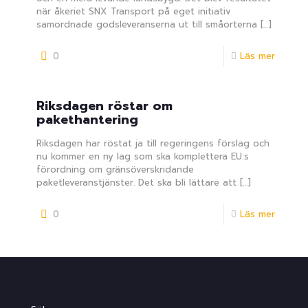
när åkeriet SNX Transport på eget initiativ
samordnade godsleveranserna ut till småorterna
[…]
0
Läs mer
Riksdagen röstar om
pakethantering
Riksdagen har röstat ja till regeringens förslag och
nu kommer en ny lag som ska komplettera EU:s
förordning om gränsöverskridande
paketleveranstjänster. Det ska bli lättare att
[…]
0
Läs mer