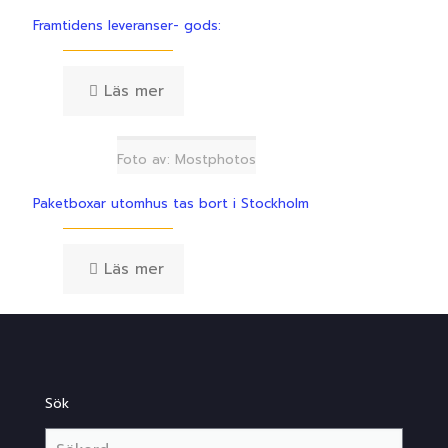
Framtidens leveranser- gods:
Läs mer
Foto av: Mostphotos
Paketboxar utomhus tas bort i Stockholm
Läs mer
Sök