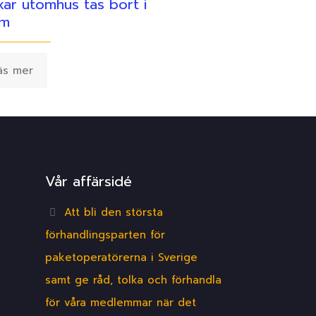
ar utomhus tas bort i
lm
äs mer
Vår affärsidé
Att bli den största
förhandlingsparten för
paketoperatörerna i Sverige
samt ge råd, tolka och förhandla
för våra medlemmar när det