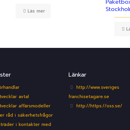
Paketbox
Stockho
Läs mer
L
ster
Länkar
örhandlar
http://www.sveriges
tvecklar avtal
franchisetagare.se
tvecklar affärsmodeller
http://https://oss.se/
er råd i säkerhetsfrågor
iträder i kontakter med