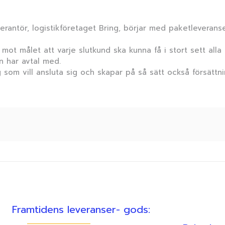
verantör, logistikföretaget Bring, börjar med paketleverans
mot målet att varje slutkund ska kunna få i stort sett alla 
n har avtal med.
 som vill ansluta sig och skapar på så sätt också försättn
Framtidens leveranser- gods: