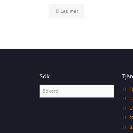
Läs mer
Sök
Tjän
F
U
U
G
B