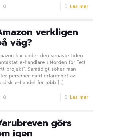
0
Läs mer
Amazon verkligen
på väg?
mazon har under den senaste tiden
ontaktat e-handlare i Norden för ”ett
ytt projekt”. Samtidigt söker man
fter personer med erfarenhet av
ordisk e-handel för jobb
[…]
0
Läs mer
Varubreven görs
om igen