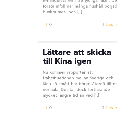
E-handelsvåren i tre tydliga faser. D
första inföll när många hushåll börja
bunkra mat- och
[…]
0
Läs 
Lättare att skicka
till Kina igen
Nu kommer rapporter att
fraktsituationen mellan Sverige och
Kina så smått har börjat återgå till d
normala. Det tar dock fortfarande
mycket längre tid än vad
[…]
0
Läs 