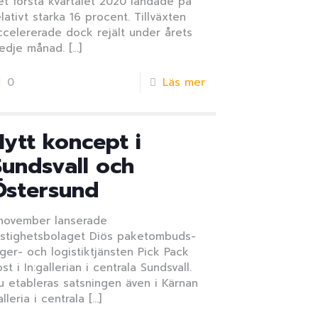
et första kvartalet 2020 landade på
elativt starka 16 procent. Tillväxten
ccelererade dock rejält under årets
redje månad.
[…]
0
Läs mer
Nytt koncept i
Sundsvall och
Östersund
 november lanserade
astighetsbolaget Diös paketombuds-
ager- och logistiktjänsten Pick Pack
ost i In:gallerian i centrala Sundsvall.
u etableras satsningen även i Kärnan
alleria i centrala
[…]