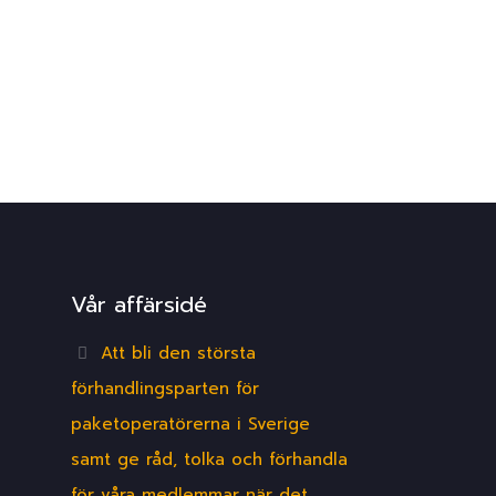
Vår affärsidé
Att bli den största
förhandlingsparten för
paketoperatörerna i Sverige
samt ge råd, tolka och förhandla
för våra medlemmar när det