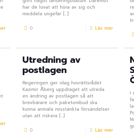
en
givit något lanseringsdatum. Däremot
d
de
har de lovat att höra av sig och
r
meddela ungefär
[…]
a
t
mer
0
Läs mer
Utredning av
postlagen
Regeringen ger idag hovrättsrådet
Kazimir Åberg uppdraget att utreda
I
et
en ändring av postlagen så att
f
brevbärare och paketombud ska
l
kunna anmäla misstänkta försändelser
P
utan att riskera
[…]
N
mer
g
0
Läs mer