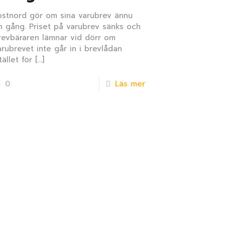
ostnord gör om sina varubrev ännu
n gång. Priset på varubrev sänks och
revbäraren lämnar vid dörr om
arubrevet inte går in i brevlådan
tället för
[…]
0
Läs mer