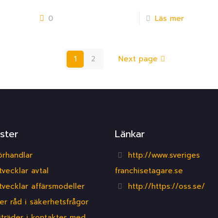
0
Läs mer
1
2
Next page
ster
Länkar
örhandlar
http://www.sveriges
tvecklar avtal
franchisetagare.se
tvecklar affärsmodeller
http://https://oss.se/
er råd i säkerhetsfrågor
iträder i kontakter med