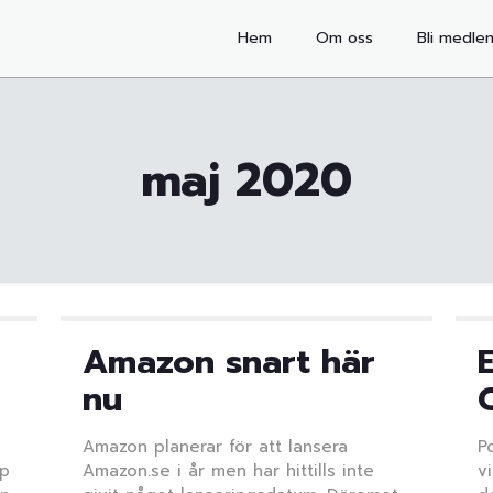
Hem
Om oss
Bli medle
maj 2020
Amazon snart här
nu
Amazon planerar för att lansera
P
pp
Amazon.se i år men har hittills inte
v