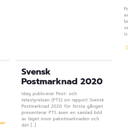
P
e
b
v
is
Svensk
Postmarknad 2020
Idag publicerar Post- och
telestyrelsen (PTS) sin rapport Svensk
Postmarknad 2020. För första gången
presenterar PTS även en samlad bild
av läget inom paketmarknaden och
mer
det
[…]