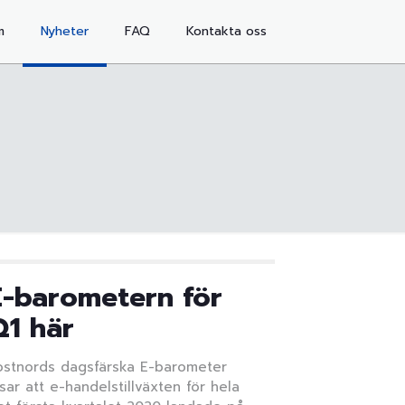
m
Nyheter
FAQ
Kontakta oss
E-barometern för
Q1 här
ostnords dagsfärska E-barometer
isar att e-handelstillväxten för hela