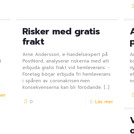
Risker med gratis
frakt
Arne Andersson, e-handelsexpert på
A
t
PostNord, analyserar riskerna med att
k
erbjuda gratis frakt vid hemleverans: -
n
Företag börjar erbjuda fri hemleverans
e
i spåren av coronakrisen.men
n
konsekvenserna kan bli förödande.
[…]
mer
0
Läs mer