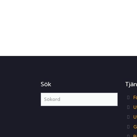
Sök
Tjän
F
U
U
G
B