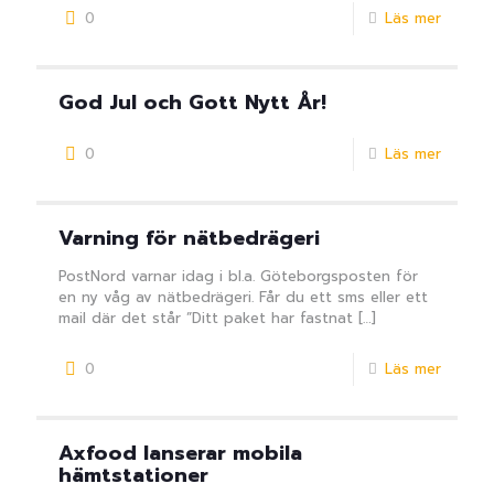
0
Läs mer
God Jul och Gott Nytt År!
0
Läs mer
Varning för nätbedrägeri
PostNord varnar idag i bl.a. Göteborgsposten för
en ny våg av nätbedrägeri. Får du ett sms eller ett
mail där det står ”Ditt paket har fastnat
[…]
0
Läs mer
Axfood lanserar mobila
hämtstationer