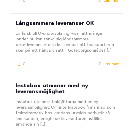
0
Läs mer
Långsammare leveranser OK
En färsk SIFO-undersökning visar att många i
landet nu kan tänka sig långsammare
paketleveranser om det innebär att transporterna
sker på ett hållbart sätt. I Göteborgsområdet
[…]
0
Läs mer
Instabox utmanar med ny
leveransmöjlighet
Instabox utmanar fraktjättarna med en ny
leveransmöjlighet. Om inte Instabox finns med som
fraktalternativ hos kundens utvalda nätbutik så
kan kunden, enligt fraktleverantören, istället
använda sin
[…]