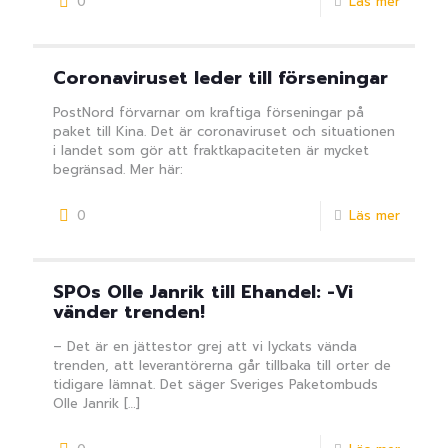
0
Läs mer
Coronaviruset leder till förseningar
PostNord förvarnar om kraftiga förseningar på
paket till Kina. Det är coronaviruset och situationen
i landet som gör att fraktkapaciteten är mycket
begränsad. Mer här:
0
Läs mer
SPOs Olle Janrik till Ehandel: -Vi
vänder trenden!
– Det är en jättestor grej att vi lyckats vända
trenden, att leverantörerna går tillbaka till orter de
tidigare lämnat. Det säger Sveriges Paketombuds
Olle Janrik
[…]