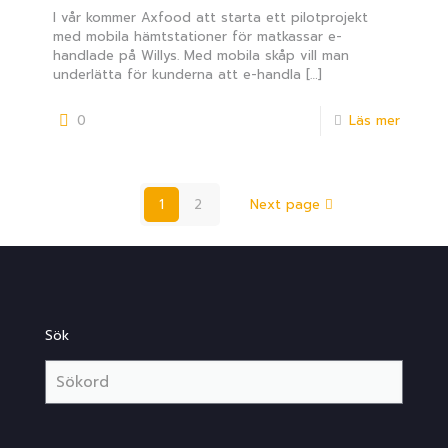
I vår kommer Axfood att starta ett pilotprojekt
med mobila hämtstationer för matkassar e-
handlade på Willys. Med mobila skåp vill man
underlätta för kunderna att e-handla
[…]
0
Läs mer
1
2
Next page
Sök