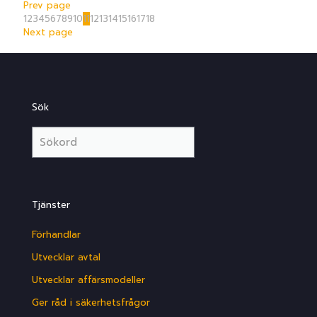
Prev page
1
2
3
4
5
6
7
8
9
10
11
12
13
14
15
16
17
18
Next page
Sök
Tjänster
Förhandlar
Utvecklar avtal
Utvecklar affärsmodeller
Ger råd i säkerhetsfrågor