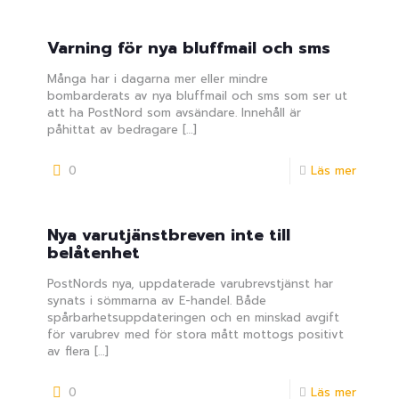
Varning för nya bluffmail och sms
Många har i dagarna mer eller mindre
bombarderats av nya bluffmail och sms som ser ut
att ha PostNord som avsändare. Innehåll är
påhittat av bedragare
[…]
0
Läs mer
Nya varutjänstbreven inte till
belåtenhet
PostNords nya, uppdaterade varubrevstjänst har
synats i sömmarna av E-handel. Både
spårbarhetsuppdateringen och en minskad avgift
för varubrev med för stora mått mottogs positivt
av flera
[…]
0
Läs mer