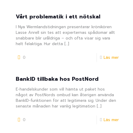
Vårt problematik i ett nötskal
I Nya Wermlandstidningen presenterar krönikören
Lasse Anrell sin tes att experternas spådomar allt
snabbare blir uråldriga – och ofta visar sig vara
helt felaktiga. Hur detta
[…]
0
Läs mer
BankID tillbaka hos PostNord
E-handelskunder som vill hämta ut paket hos
något av PostNords ombud kan återigen använda
BankID-funktionen för att legitimera sig. Under den
senaste månaden har vanlig legitimation
[…]
0
Läs mer