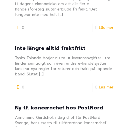
i i dagens ekonomieko om att allt fler e-
handelsföretag slutar erbjuda fri frakt. ”Det
fungerar inte med helt
[…]
0
Läs mer
Inte längre alltid fraktfritt
Tyska Zalando börjar nu ta ut leveransavgifter i tre
länder samtidigt som även andra e-handelsjättar
lanserar nya regler för returer och frakt på löpande
band. Slutet
[…]
0
Läs mer
Ny tf. koncernchef hos PostNord
Annemarie Gardshol, i dag chef för PostNord
Sverige, har utsetts till tillförordnad koncernchef