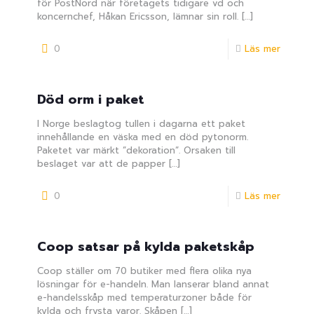
för PostNord när företagets tidigare vd och
koncernchef, Håkan Ericsson, lämnar sin roll.
[…]
0
Läs mer
Död orm i paket
I Norge beslagtog tullen i dagarna ett paket
innehållande en väska med en död pytonorm.
Paketet var märkt ”dekoration”. Orsaken till
beslaget var att de papper
[…]
0
Läs mer
Coop satsar på kylda paketskåp
Coop ställer om 70 butiker med flera olika nya
lösningar för e-handeln. Man lanserar bland annat
e-handelsskåp med temperaturzoner både för
kylda och frysta varor. Skåpen
[…]