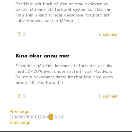
PostNord går back på den enorma ökningen av
paket från Kina. Ett föråldrat system som klassar
Kina som u-land tvingar dessutom Postnord att
subventionera frakten. Många
[…]
0
Läs mer
Kina ökar ännu mer
E-handeln från Kina kommer att fortsätta att öka
med 50-100% även under nästa år spår PostNord.
De stora paketmängderna innebär inte bara extra
arbete för PostNord,
[…]
0
Läs mer
Prev page
1
2
3
4
5
6
7
8
9
10
11
12
13
14
15
16
17
18
Next page