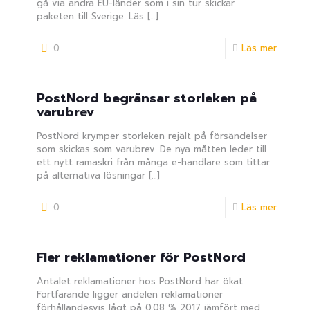
gå via andra EU-länder som i sin tur skickar
paketen till Sverige. Läs
[…]
0
Läs mer
PostNord begränsar storleken på
varubrev
PostNord krymper storleken rejält på försändelser
som skickas som varubrev. De nya måtten leder till
ett nytt ramaskri från många e-handlare som tittar
på alternativa lösningar
[…]
0
Läs mer
Fler reklamationer för PostNord
Antalet reklamationer hos PostNord har ökat.
Fortfarande ligger andelen reklamationer
förhållandesvis lågt på 0.08 % 2017 jämfört med