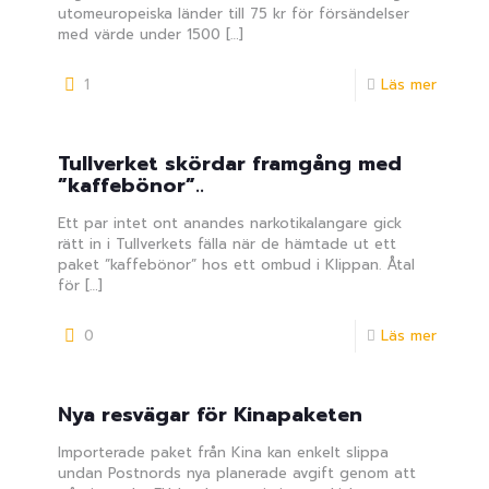
utomeuropeiska länder till 75 kr för försändelser
med värde under 1500
[…]
1
Läs mer
Tullverket skördar framgång med
”kaffebönor”..
Ett par intet ont anandes narkotikalangare gick
rätt in i Tullverkets fälla när de hämtade ut ett
paket ”kaffebönor” hos ett ombud i Klippan. Åtal
för
[…]
0
Läs mer
Νya resvägar för Kinapaketen
Importerade paket från Kina kan enkelt slippa
undan Postnords nya planerade avgift genom att