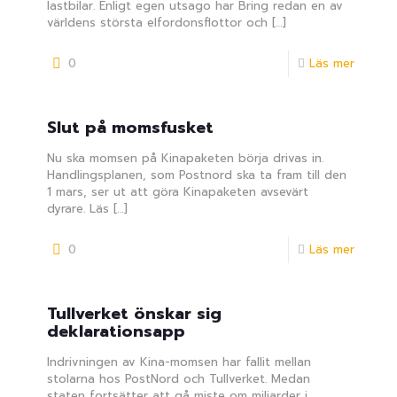
lastbilar. Enligt egen utsago har Bring redan en av
världens största elfordonsflottor och
[…]
0
Läs mer
Slut på momsfusket
Nu ska momsen på Kinapaketen börja drivas in.
Handlingsplanen, som Postnord ska ta fram till den
1 mars, ser ut att göra Kinapaketen avsevärt
dyrare. Läs
[…]
0
Läs mer
Tullverket önskar sig
deklarationsapp
Indrivningen av Kina-momsen har fallit mellan
stolarna hos PostNord och Tullverket. Medan
staten fortsätter att gå miste om miljarder i