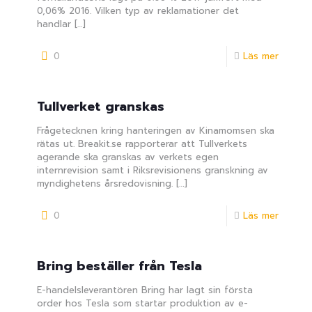
0,06% 2016. Vilken typ av reklamationer det
handlar
[…]
0
Läs mer
Tullverket granskas
Frågetecknen kring hanteringen av Kinamomsen ska
rätas ut. Breakit.se rapporterar att Tullverkets
agerande ska granskas av verkets egen
internrevision samt i Riksrevisionens granskning av
myndighetens årsredovisning.
[…]
0
Läs mer
Bring beställer från Tesla
E-handelsleverantören Bring har lagt sin första
order hos Tesla som startar produktion av e-