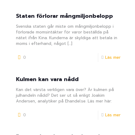
Staten förlorar mångmiljonbelopp
Svenska staten går miste om mångmiljonbelopp i
förlorade momsintäkter för varor beställda på
nätet ifrån Kina. Kunderna är skyldiga att betala in
moms i efterhand, något
[…]
0
Läs mer
Kulmen kan vara nådd
Kan det värsta verkligen vara över? Är kulmen på
julhandeln nådd? Det ser ut så enligt Joakim
Andersen, analytiker på Ehandel.se. Läs mer här:
0
Läs mer