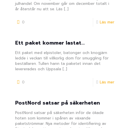
julhandel. Om november går om december totalt i
år återstår nu att se. Läs
[…]
0
Läs mer
Ett paket kommer lastat…
Ett paket med elpistoler, batonger och knogjärn
ledde i veckan till villkorlig dom för smuggling för
beställaren. Tullen hann ta paketet innan det
levererades och Uppsala
[…]
0
Läs mer
PostNord satsar på säkerheten
PostNord satsar på säkerheten inför de ökade
hoten som kommer i spåren av växande
paketströmmar. Nya metoder för identifiering av