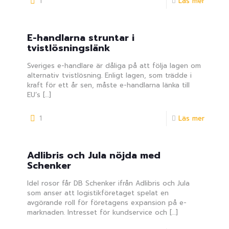
1
Läs mer
E-handlarna struntar i
tvistlösningslänk
Sveriges e-handlare är dåliga på att följa lagen om
alternativ tvistlösning. Enligt lagen, som trädde i
kraft för ett år sen, måste e-handlarna länka till
EU’s
[…]
1
Läs mer
Adlibris och Jula nöjda med
Schenker
Idel rosor får DB Schenker ifrån Adlibris och Jula
som anser att logistikföretaget spelat en
avgörande roll för företagens expansion på e-
marknaden. Intresset för kundservice och
[…]