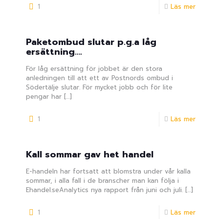
1
Läs mer
Paketombud slutar p.g.a låg
ersättning….
För låg ersättning för jobbet är den stora
anledningen till att ett av Postnords ombud i
Södertälje slutar. För mycket jobb och för lite
pengar har
[…]
1
Läs mer
Kall sommar gav het handel
E-handeln har fortsatt att blomstra under vår kalla
sommar, i alla fall i de branscher man kan följa i
Ehandel.seAnalytics nya rapport från juni och juli.
[…]
1
Läs mer