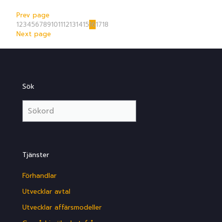
Prev page
1
2
3
4
5
6
7
8
9
10
11
12
13
14
15
16
17
18
Next page
Sök
Tjänster
Förhandlar
Utvecklar avtal
Utvecklar affärsmodeller