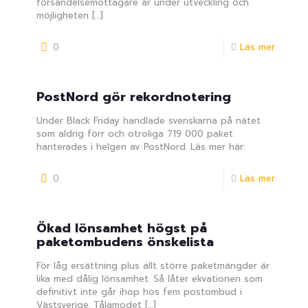
försändelsemottagare är under utveckling och
möjligheten
[…]
0
Läs mer
PostNord gör rekordnotering
Under Black Friday handlade svenskarna på nätet
som aldrig förr och otroliga 719 000 paket
hanterades i helgen av PostNord. Läs mer här:
0
Läs mer
Ökad lönsamhet högst på
paketombudens önskelista
För låg ersättning plus allt större paketmängder är
lika med dålig lönsamhet. Så låter ekvationen som
definitivt inte går ihop hos fem postombud i
Västsverige. Tålamodet
[…]