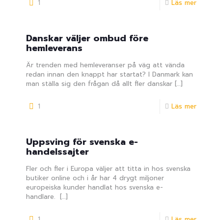
1
Läs mer
Danskar väljer ombud före
hemleverans
Är trenden med hemleveranser på väg att vända
redan innan den knappt har startat? I Danmark kan
man ställa sig den frågan då allt fler danskar
[…]
1
Läs mer
Uppsving för svenska e-
handelssajter
Fler och fler i Europa väljer att titta in hos svenska
butiker online och i år har 4 drygt miljoner
europeiska kunder handlat hos svenska e-
handlare.
[…]
1
Läs mer