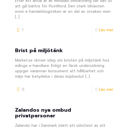
Efter ett antal år av minskad omsättning ser det ut
att gå bättre för PostNord. Den stark tillväxten
inom e-handelslogistiken är en del av orsaken men
[…]
1
Läs mer
Brist på miljötänk
Market.se skriver idag om bristen på miljötänk hos
många e-handlare. Enligt en färsk undersökning
uppger varannan konsument att hållbarhet och
miljö har betydelse i deras köpbeslut
[…]
0
Läs mer
Zalandos nya ombud
privatpersoner
Zalando har i Danmark inlett ett pilottest av ett