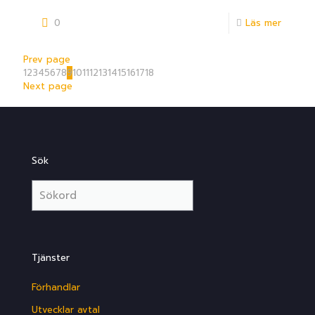
0
Läs mer
Prev page
1
2
3
4
5
6
7
8
9
10
11
12
13
14
15
16
17
18
Next page
Sök
Tjänster
Förhandlar
Utvecklar avtal