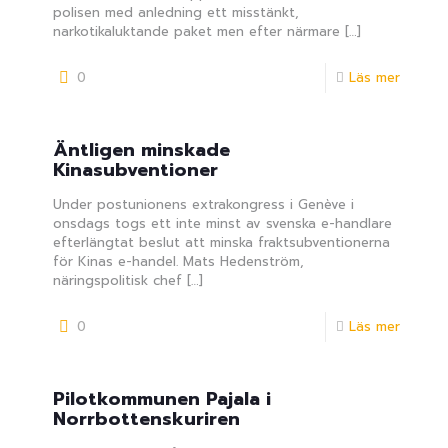
polisen med anledning ett misstänkt,
narkotikaluktande paket men efter närmare
[…]
0
Läs mer
Äntligen minskade
Kinasubventioner
Under postunionens extrakongress i Genève i
onsdags togs ett inte minst av svenska e-handlare
efterlängtat beslut att minska fraktsubventionerna
för Kinas e-handel. Mats Hedenström,
näringspolitisk chef
[…]
0
Läs mer
Pilotkommunen Pajala i
Norrbottenskuriren