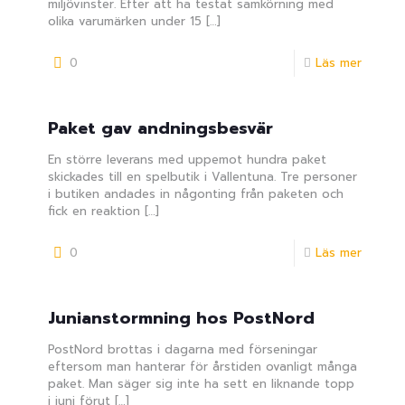
miljövinster. Efter att ha testat samkörning med
olika varumärken under 15
[…]
0
Läs mer
Paket gav andningsbesvär
En större leverans med uppemot hundra paket
skickades till en spelbutik i Vallentuna. Tre personer
i butiken andades in någonting från paketen och
fick en reaktion
[…]
0
Läs mer
Junianstormning hos PostNord
PostNord brottas i dagarna med förseningar
eftersom man hanterar för årstiden ovanligt många
paket. Man säger sig inte ha sett en liknande topp
i juni förut
[…]