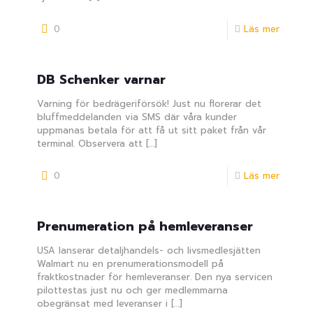
0
Läs mer
DB Schenker varnar
Varning för bedrägeriförsök! Just nu florerar det
bluffmeddelanden via SMS där våra kunder
uppmanas betala för att få ut sitt paket från vår
terminal. Observera att
[…]
0
Läs mer
Prenumeration på hemleveranser
USA lanserar detaljhandels- och livsmedlesjätten
Walmart nu en prenumerationsmodell på
fraktkostnader för hemleveranser. Den nya servicen
pilottestas just nu och ger medlemmarna
obegränsat med leveranser i
[…]