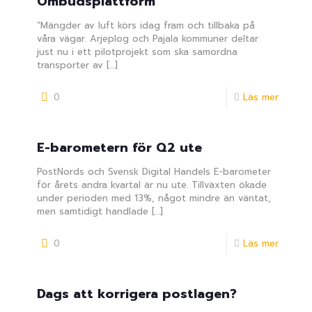
Ombudsplattform
”Mängder av luft körs idag fram och tillbaka på
våra vägar. Arjeplog och Pajala kommuner deltar
just nu i ett pilotprojekt som ska samordna
transporter av
[…]
0
Läs mer
E-barometern för Q2 ute
PostNords och Svensk Digital Handels E-barometer
för årets andra kvartal är nu ute. Tillväxten ökade
under perioden med 13%, något mindre än väntat,
men samtidigt handlade
[…]
0
Läs mer
Dags att korrigera postlagen?