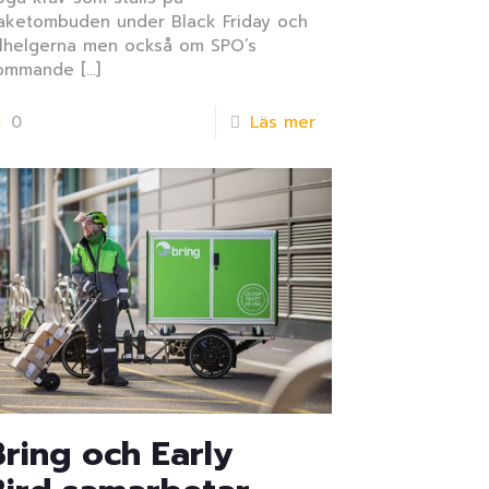
aketombuden under Black Friday och
ulhelgerna men också om SPO’s
ommande
[…]
0
Läs mer
Bring och Early