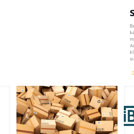
B
k
m
A
k
s