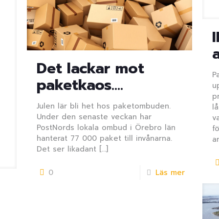
a
Det lackar mot
P
paketkaos….
u
p
Julen lär bli het hos paketombuden.
l
Under den senaste veckan har
v
PostNords lokala ombud i Örebro län
f
hanterat 77 000 paket till invånarna.
a
Det ser likadant
[…]
0
Läs mer