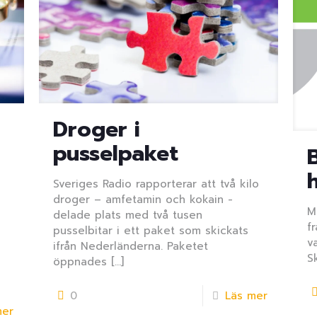
Droger i
pusselpaket
Sveriges Radio rapporterar att två kilo
droger – amfetamin och kokain -
M
delade plats med två tusen
f
pusselbitar i ett paket som skickats
v
ifrån Nederländerna. Paketet
S
öppnades
[…]
0
Läs mer
mer