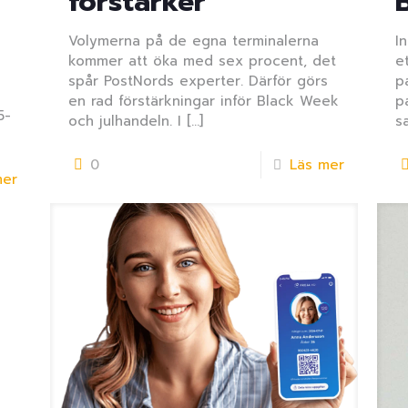
förstärker
Volymerna på de egna terminalerna
I
kommer att öka med sex procent, det
e
spår PostNords experter. Därför görs
p
en rad förstärkningar inför Black Week
p
5-
och julhandeln. I
[…]
s
0
Läs mer
mer