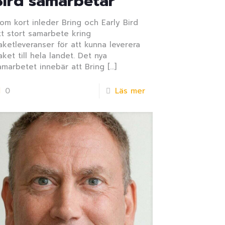
Bird samarbetar
nom kort inleder Bring och Early Bird
tt stort samarbete kring
aketleveranser för att kunna leverera
aket till hela landet. Det nya
amarbetet innebär att Bring
[…]
0
Läs mer