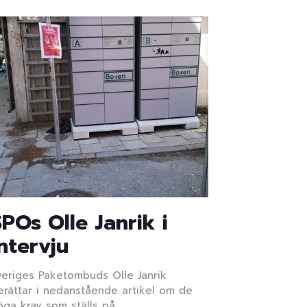
SPOs Olle Janrik i
intervju
veriges Paketombuds Olle Janrik
erättar i nedanstående artikel om de
öga krav som ställs på