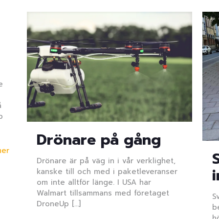
e
å
p
Drönare på gång
mer
Drönare är på väg in i vår verklighet,
kanske till och med i paketleveranser
om inte alltför länge. I USA har
Walmart tillsammans med företaget
S
DroneUp
[…]
b
h