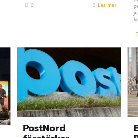
0
Läs mer
p
j
k
PostNord