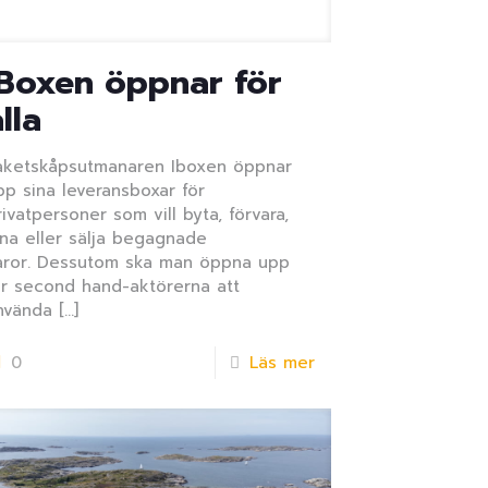
IBoxen öppnar för
lla
aketskåpsutmanaren Iboxen öppnar
pp sina leveransboxar för
rivatpersoner som vill byta, förvara,
åna eller sälja begagnade
aror. Dessutom ska man öppna upp
ör second hand-aktörerna att
nvända
[…]
0
Läs mer