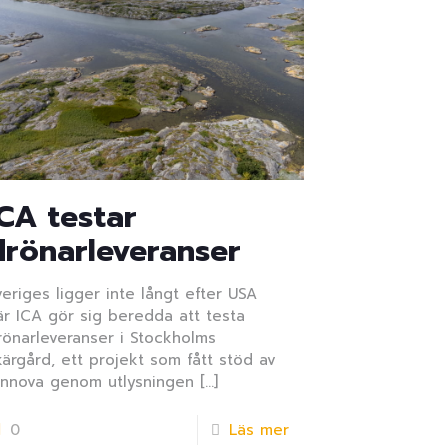
ICA testar
drönarleveranser
veriges ligger inte långt efter USA
är ICA gör sig beredda att testa
rönarleveranser i Stockholms
kärgård, ett projekt som fått stöd av
innova genom utlysningen
[…]
0
Läs mer