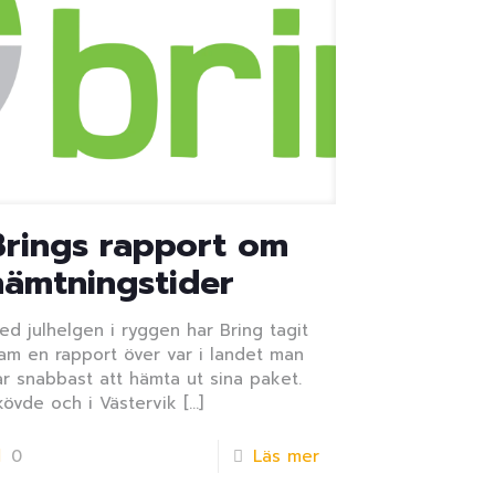
Brings rapport om
hämtningstider
ed julhelgen i ryggen har Bring tagit
ram en rapport över var i landet man
ar snabbast att hämta ut sina paket.
kövde och i Västervik
[…]
0
Läs mer