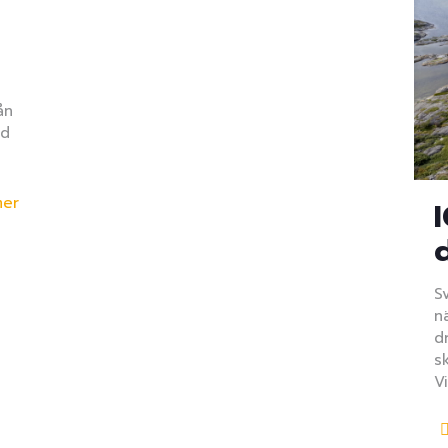
ån
ud
mer
S
n
d
s
V