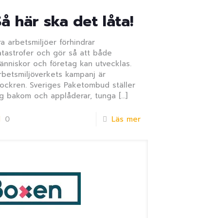
Så här ska det låta!
ra arbetsmiljöer förhindrar
atastrofer och gör så att både
änniskor och företag kan utvecklas.
rbetsmiljöverkets kampanj är
lockren. Sveriges Paketombud ställer
ig bakom och applåderar, tunga
[…]
0
Läs mer